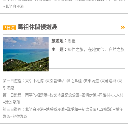
→北竿白沙港
»
馬祖休閒慢遊趣
3日遊
旅遊地：
馬祖
主 題：
知性之旅, 在地文化, 自然之旅
第一日遊程：東引中柱港→東引管理站→國之北疆→安東坑道→東湧燈塔→東
引酒廠
第二日遊程：南竿的福澳港→枕戈待旦紀念公園→福清步道→四維村→夫人村
→津沙聚落
第三日遊程：北竿白沙港→塘后道沙灘→戰爭和平紀念公園(12據點)→橋仔
聚落→芹壁聚落