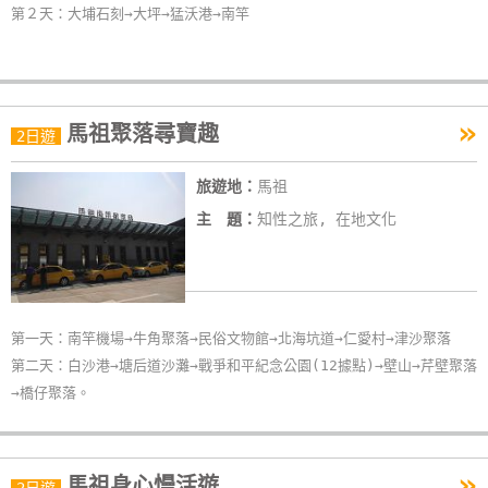
第２天：大埔石刻→大坪→猛沃港→南竿
作
廠
商
»
馬祖聚落尋寶趣
2日遊
合
作
旅遊地：
馬祖
主 題：
知性之旅, 在地文化
旅
伴
計
劃
第一天：南竿機場→牛角聚落→民俗文物館→北海坑道→仁愛村→津沙聚落
第二天：白沙港→塘后道沙灘→戰爭和平紀念公園(12據點)→壁山→芹壁聚落
→橋仔聚落。
商
品
宣
»
傳
馬祖身心慢活遊