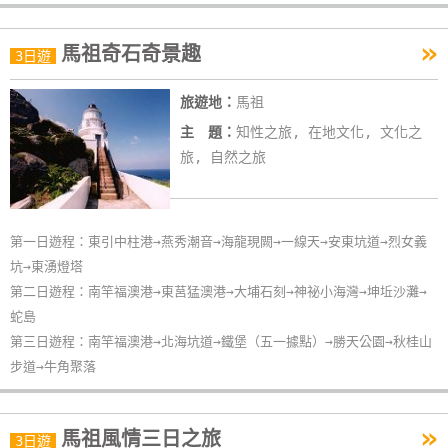
»
馬祖奇石奇景趣
3日遊
旅遊地：
馬祖
主 題：
知性之旅, 在地文化, 文化之
旅, 自然之旅
第一日遊程：東引中柱港→燕秀潮音→海龍現闕→一線天→安東坑道→烈女義
坑→東湧燈塔
第二日遊程：南竿福澳港→東莒猛澳港→大埔石刻→神祕小海灣→坤坵沙灘→
蛇島
第三日遊程：南竿福澳港→北海坑道→鐵堡（五一據點）→勝天公園→秋桂山
步道→牛角聚落
»
馬祖風情三日之旅
3日遊