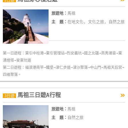
2日遊
旅遊地：
馬祖
主 題：
在地文化, 文化之旅, 自然之旅
第一日遊程：東引中柱港→東引管理站→烈女義坑→國之北疆→燕秀潮音→東
湧燈塔→安東坑道
第二日遊程：福澳港南竿→鐵堡→津仁步道→津沙聚落→中山門→馬祖天后宮→
四維聚落。
»
馬祖三日遊A行程
3日遊
旅遊地：
馬祖
主 題：
自然之旅