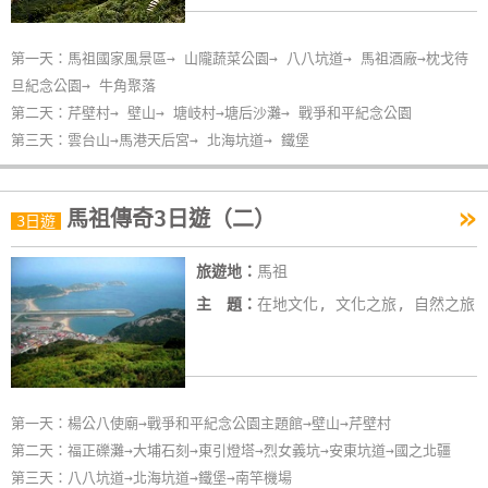
第一天：馬祖國家風景區→ 山隴蔬菜公園→ 八八坑道→ 馬祖酒廠→枕戈待
旦紀念公園→ 牛角聚落
第二天：芹壁村→ 壁山→ 塘岐村→塘后沙灘→ 戰爭和平紀念公園
第三天：雲台山→馬港天后宮→ 北海坑道→ 鐵堡
»
馬祖傳奇3日遊（二）
3日遊
旅遊地：
馬祖
主 題：
在地文化, 文化之旅, 自然之旅
第一天：楊公八使廟→戰爭和平紀念公園主題館→壁山→芹壁村
第二天：福正礫灘→大埔石刻→東引燈塔→烈女義坑→安東坑道→國之北疆
第三天：八八坑道→北海坑道→鐵堡→南竿機場