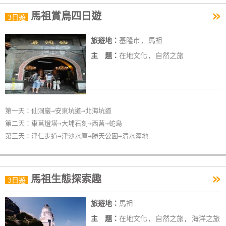
»
馬祖賞鳥四日遊
3日遊
旅遊地：
基隆市, 馬祖
主 題：
在地文化, 自然之旅
第一天：仙洞巖→安東坑道→北海坑道
第二天：東莒燈塔→大埔石刻→西莒→蛇島
第三天：津仁步道→津沙水庫→勝天公園→清水溼地
»
馬祖生態探索趣
3日遊
旅遊地：
馬祖
主 題：
在地文化, 自然之旅, 海洋之旅