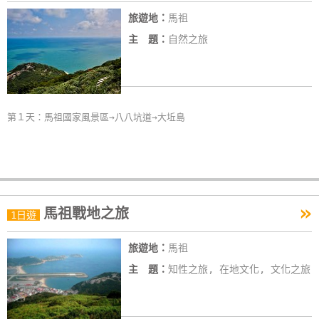
玩
旅遊地：
馬祖
樂
主 題：
自然之旅
地
圖
顧
客
第１天：馬祖國家風景區→八八坑道→大坵島
服
務
顧
»
馬祖戰地之旅
1日遊
客
滿
旅遊地：
馬祖
意
度
主 題：
知性之旅, 在地文化, 文化之旅
訂