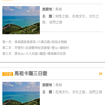
旅遊地：
馬祖
主 題：
知性之旅, 在地文化, 文化之
旅, 自然之旅
第一天：馬祖國家風景區→介壽公園/民俗文物館
第二天：芹壁村→后澳戰爭紀念館璧→壁山→塘岐村
第三天：雲台山→八八坑道→鐵堡→媽祖廟天后宮
»
馬祖卡蹓三日遊
3日遊
旅遊地：
馬祖
主 題：
在地文化, 文化之旅, 自然之旅