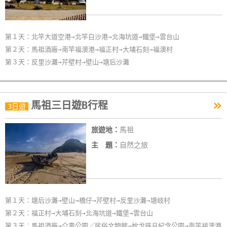
第１天：北竿大道空港→北竿白沙港→北海坑道→鐵堡→雲台山
第２天：馬祖酒廠→南竿福澳港→福正村→大埔石刻→福澳村
第３天：反里沙灘→芹壁村→壁山→塘后沙灘
»
馬祖三日遊B行程
3日遊
旅遊地：
馬祖
主 題：
自然之旅
第１天：塘后沙灘→壁山→橋仔→芹壁村→反里沙灘→塘岐村
第２天：福正村→大埔石刻→北海坑道→鐵堡→雲台山
第３天：馬祖酒廠→介壽公園／民俗文物館→枕戈待旦紀念公園→南竿福澳港