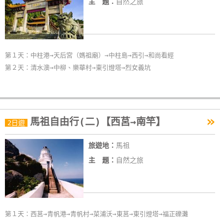
主 題：
自然之旅
卡
訂
房
第１天：中柱港→天后宮（媽祖廟）→中柱島→西引→和尚看經
請
第２天：清水澳→中柳、樂華村→東引燈塔→烈女義坑
款
收
據
»
馬祖自由行(二)【西莒→南竿】
2日遊
合
作
旅遊地：
馬祖
提
案
主 題：
自然之旅
飯
店
第１天：西莒→青帆港→青帆村→菜浦沃→東莒→東引燈塔→福正礫灘
合