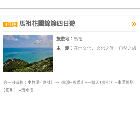
»
馬祖花團錦簇四日遊
4日遊
旅遊地：
馬祖
主 題：
在地文化, 文化之旅, 自然之旅
第一日遊程：中柱港(東引) →小紫澳→恩愛山→一線天(東引) →東湧燈塔
(東引) →清水澳
第二日遊程：：猛澳港→福正沙灘(東莒) →東莒燈塔(東莒) →大埔聚落
(東莒)→ 青帆港(西莒) →西坵→樂道澳(西莒) →蛇山(西莒) →菜埔澳
(西莒)
第三日遊程：福澳港→勝利水庫→經國紀念堂(南竿) →仁愛村(南竿) →勝
天公園(南竿)
第四日遊程：福澳港→白沙港出發(北竿) →坂里村→壁園公園→北竿機場