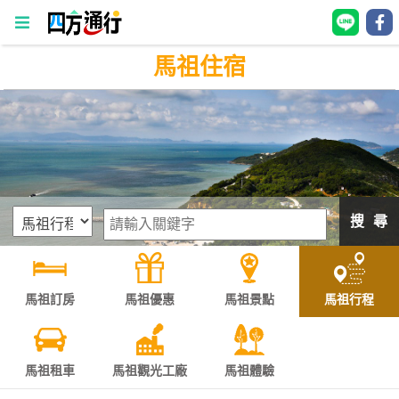
馬祖住宿
四
方
通
行
訂
房
搜 尋
台
灣
訂
馬祖訂房
馬祖優惠
馬祖景點
馬祖行程
房
直接跟飯店訂房
HOT
馬祖租車
馬祖觀光工廠
馬祖體驗