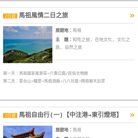
線
»
上
馬祖風情二日之旅
2日遊
客
服
旅遊地：
馬祖
主 題：
知性之旅, 在地文化, 文化之
旅, 自然之旅
紅
利
查
詢
第一天：馬祖國家風景區→介壽公園/民俗文物館
第二天：雲台山→鐵堡→馬祖酒廠→八八坑道→媽祖廟天后宮
訂
房
Q&A
»
馬祖自由行(一)【中注港→東引燈塔】
2日遊
國
旅遊地：
馬祖
旅