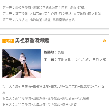
第一天：楊公八使廟→戰爭和平紀念公園主題館→壁山→芹壁村
第二天：福正礫灘→大埔石刻→東引燈塔→烈女義坑→安東坑道→國之北疆
第三天：八八坑道→北海坑道→鐵堡→馬祖南竿航空站
»
馬祖酒香酒鄉趣
3日遊
旅遊地：
馬祖
主 題：
在地文化, 文化之旅, 自然之旅
第一天：東引中柱港→東引管理站→國之北疆→安東坑道→東湧燈塔→東引酒
廠
第二天：南竿福澳港→四維聚落→津沙聚落→馬祖酒廠→八八坑道
第三天：北竿白沙港→北海坑道→芹壁聚落→橋仔→塘岐