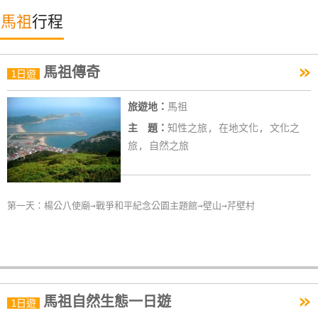
特
馬祖
行程
色
民
»
宿
馬祖傳奇
1日遊
旅遊地：
馬祖
全
主 題：
知性之旅, 在地文化, 文化之
球
旅, 自然之旅
租
車
第一天：楊公八使廟→戰爭和平紀念公園主題館→壁山→芹壁村
網
紅
帶
你
玩
»
馬祖自然生態一日遊
1日遊