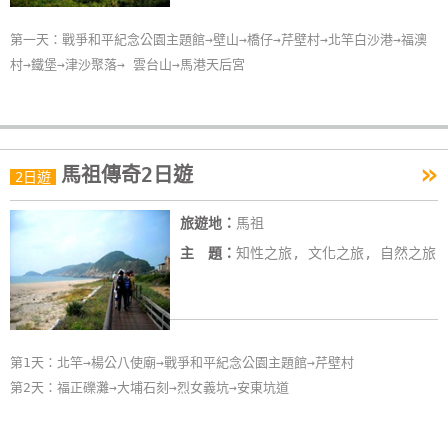
單
第一天：戰爭和平紀念公園主題館→壁山→橋仔→芹壁村→北竿白沙港→福澳
管
村→鐵堡→津沙聚落→ 雲台山→馬港天后宮
理
會
員
»
馬祖傳奇2日遊
2日遊
帳
戶
旅遊地：
馬祖
主 題：
知性之旅, 文化之旅, 自然之旅
客
服
聯
絡
第1天：北竿→楊公八使廟→戰爭和平紀念公園主題館→芹壁村
單
第2天：福正礫灘→大埔石刻→烈女義坑→安東坑道
Line