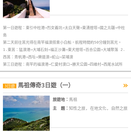
第一日遊程：東引中柱港→烈女義坑→太白天聲→東湧燈塔→國之北疆→中柱
島
第二天前往莒光得在南竿福澳搭乘小白船，航程時間約50分鐘到莒光。
1.東莒：猛澳港→大埔石刻→福正沙灘→東犬燈塔→百合公園→大埔聚落 2.
西莒：青帆港→西坵→樂道澳→蛇山→菜埔澳
第三日遊程：南竿的福澳港→仁愛村澳口→勝天公園→四維村→西尾水試所
»
馬祖傳奇3日遊（一）
3日遊
旅遊地：
馬祖
主 題：
知性之旅, 在地文化, 自然之旅